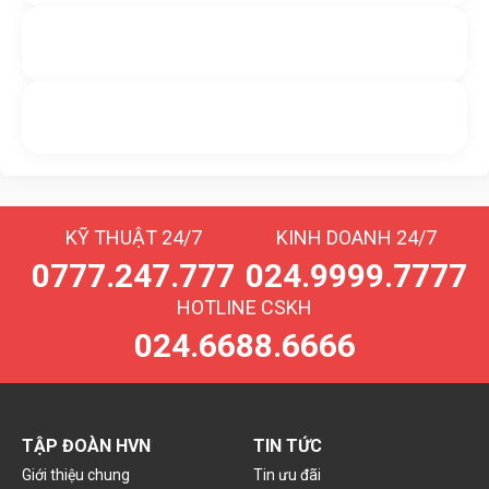
Gửi yêu cầu hỗ trợ
Gửi email
Nhắn tin với chúng tôi
Livechat
KỸ THUẬT 24/7
KINH DOANH 24/7
0777.247.777
024.9999.7777
HOTLINE CSKH
024.6688.6666
TẬP ĐOÀN HVN
TIN TỨC
Giới thiệu chung
Tin ưu đãi