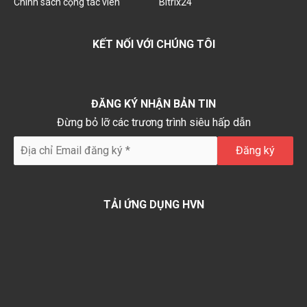
Chính sách cộng tác viên
Bitrix24
KẾT NỐI VỚI CHÚNG TÔI
ĐĂNG KÝ NHẬN BẢN TIN
Đừng bỏ lỡ các trương trình siêu hấp dẫn
TẢI ỨNG DỤNG HVN