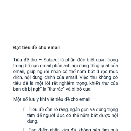
Đặt tiêu đề cho email
Tiêu đề thư – Subject là phần đặc biệt quan trọng
trong bố cục email phản ánh nội dung tổng quát của
email, giúp người nhận có thể nắm bắt được mục
đích, nội dung chính của email. Việc thư không có
tiêu đề là một lỗi rất nghiêm trọng, khiến thư của
bạn dễ bị nghĩ là “thư rác” và bị bỏ qua.
Một số lưu ý khi viết tiêu đề cho email:
Tiêu đề cần rõ ràng, ngắn gọn và đúng trọng
tâm để người đọc có thể nắm bắt được nội
dung.
Tạo điểm nhấn vừa đủ, không nên làm quá