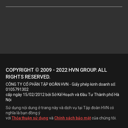
COPYRIGHT © 2009 - 2022
HVN
GROUP. ALL
RIGHTS RESERVED.
CÔNG TY CỔ PHẦN TẬP ĐOÀN HVN
- Giấy phép kinh doanh số:
0105791302
cấp ngày 15/02/2012 bởi Sở Kế Hoạch và Đầu Tư Thành phố Hà
Nội
Sử dụng nội dung ở trang này và dịch vụ tại Tập đoàn HVN có
nghĩa là bạn đồng ý
với
Thỏa thuận sử dụng
và
Chính sách bảo mật
của chúng tôi.