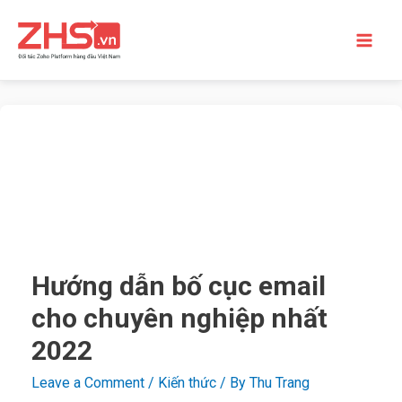
Hướng dẫn bố cục email
cho chuyên nghiệp nhất
2022
Leave a Comment
/
Kiến thức
/ By
Thu Trang