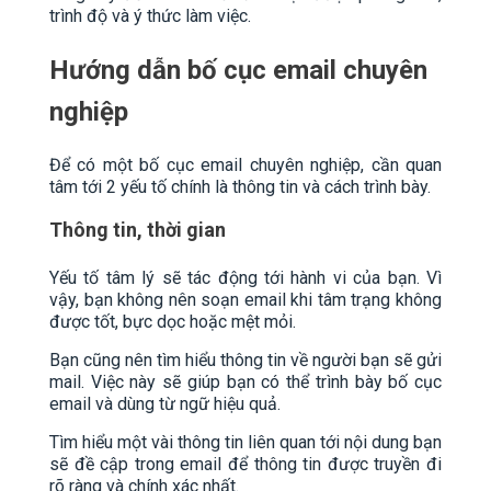
trình độ và ý thức làm việc.
Hướng dẫn bố cục email chuyên
nghiệp
Để có một bố cục email chuyên nghiệp, cần quan
tâm tới 2 yếu tố chính là thông tin và cách trình bày.
Thông tin, thời gian
Yếu tố tâm lý sẽ tác động tới hành vi của bạn. Vì
vậy, bạn không nên soạn email khi tâm trạng không
được tốt, bực dọc hoặc mệt mỏi.
Bạn cũng nên tìm hiểu thông tin về người bạn sẽ gửi
mail. Việc này sẽ giúp bạn có thể trình bày bố cục
email và dùng từ ngữ hiệu quả.
Tìm hiểu một vài thông tin liên quan tới nội dung bạn
sẽ đề cập trong email để thông tin được truyền đi
rõ ràng và chính xác nhất.