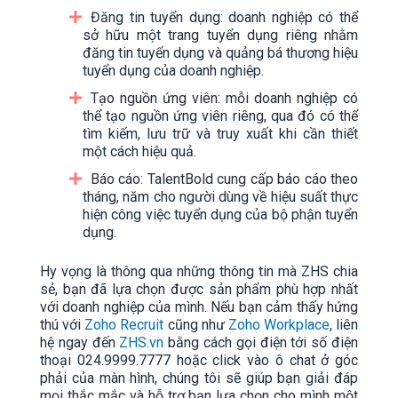
Đăng tin tuyển dụng: doanh nghiệp có thể
sở hữu một trang tuyển dụng riêng nhằm
đăng tin tuyển dụng và quảng bá thương hiệu
tuyển dụng của doanh nghiệp.
Tạo nguồn ứng viên: mỗi doanh nghiệp có
thể tạo nguồn ứng viên riêng, qua đó có thể
tìm kiếm, lưu trữ và truy xuất khi cần thiết
một cách hiệu quả.
Báo cáo: TalentBold cung cấp báo cáo theo
tháng, năm cho người dùng về hiệu suất thực
hiện công việc tuyển dụng của bộ phận tuyển
dụng.
Hy vọng là thông qua những thông tin mà ZHS chia
sẻ, bạn đã lựa chọn được sản phẩm phù hợp nhất
với doanh nghiệp của mình. Nếu bạn cảm thấy hứng
thú với
Zoho Recruit
cũng như
Zoho Workplace
, liên
hệ ngay đến
ZHS.vn
bằng cách gọi điện tới số điện
thoại 024.9999.7777 hoặc click vào ô chat ở góc
phải của màn hình, chúng tôi sẽ giúp bạn giải đáp
mọi thắc mắc và hỗ trợ bạn lựa chọn cho mình một