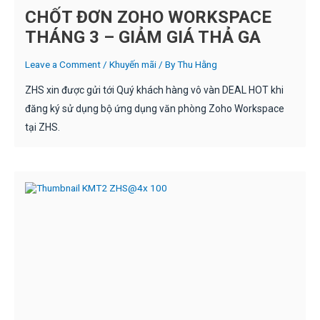
CHỐT ĐƠN ZOHO WORKSPACE
THÁNG 3 – GIẢM GIÁ THẢ GA
Leave a Comment
/
Khuyến mãi
/ By
Thu Hằng
ZHS xin được gửi tới Quý khách hàng vô vàn DEAL HOT khi
đăng ký sử dụng bộ ứng dụng văn phòng Zoho Workspace
tại ZHS.