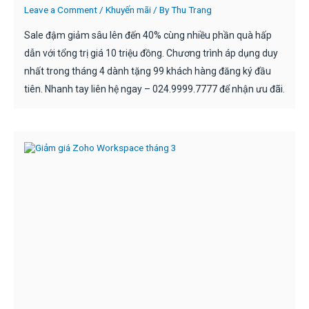
Leave a Comment
/
Khuyến mãi
/ By
Thu Trang
Sale đậm giảm sâu lên đến 40% cùng nhiều phần quà hấp
dẫn với tổng trị giá 10 triệu đồng. Chương trình áp dụng duy
nhất trong tháng 4 dành tặng 99 khách hàng đăng ký đầu
tiên. Nhanh tay liên hệ ngay – 024.9999.7777 để nhận ưu đãi.