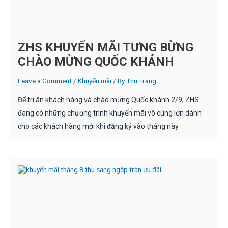
ZHS KHUYẾN MÃI TƯNG BỪNG
CHÀO MỪNG QUỐC KHÁNH
Leave a Comment
/
Khuyến mãi
/ By
Thu Trang
Để tri ân khách hàng và chào mừng Quốc khánh 2/9, ZHS
đang có những chương trình khuyến mãi vô cùng lớn dành
cho các khách hàng mới khi đăng ký vào tháng này.