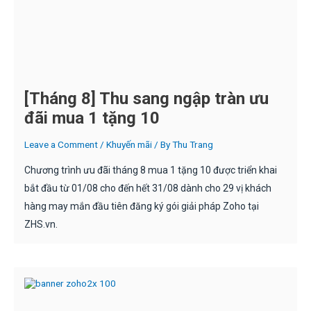
[Tháng 8] Thu sang ngập tràn ưu
đãi mua 1 tặng 10
Leave a Comment
/
Khuyến mãi
/ By
Thu Trang
Chương trình ưu đãi tháng 8 mua 1 tặng 10 được triển khai
bắt đầu từ 01/08 cho đến hết 31/08 dành cho 29 vị khách
hàng may mắn đầu tiên đăng ký gói giải pháp Zoho tại
ZHS.vn.