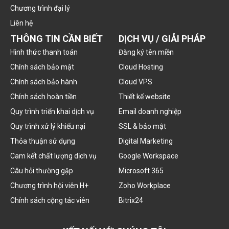
Chương trình đại lý
Liên hệ
THÔNG TIN CẦN BIẾT
DỊCH VỤ / GIẢI PHÁP
Hình thức thanh toán
Đăng ký tên miền
Chính sách bảo mật
Cloud Hosting
Chính sách bảo hành
Cloud VPS
Chính sách hoàn tiền
Thiết kế website
Quy trình triển khai dịch vụ
Email doanh nghiệp
Quy trình xử lý khiếu nại
SSL & bảo mật
Thỏa thuận sử dụng
Digital Marketing
Cam kết chất lượng dịch vụ
Google Workspace
Câu hỏi thường gặp
Microsoft 365
Chương trình hội viên H+
Zoho Workplace
Chính sách cộng tác viên
Bitrix24