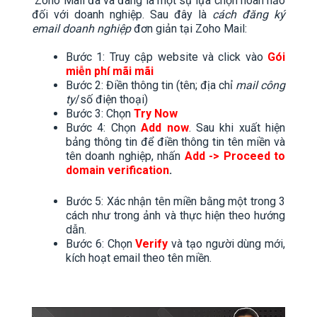
Zoho Mail đã và đang là một sự lựa chọn hoàn hảo
đối với doanh nghiệp. Sau đây là
cách đăng ký
email doanh nghiệp
đơn giản tại Zoho Mail:
Bước 1: Truy cập website và click vào
Gói
miễn phí mãi mãi
Bước 2: Điền thông tin (tên; địa chỉ
mail công
ty
/số điện thoại)
Bước 3: Chọn
Try Now
Bước 4: Chọn
Add now
. Sau khi xuất hiện
bảng thông tin để điền thông tin tên miền và
tên doanh nghiệp, nhấn
Add -> Proceed to
domain verification
.
Bước 5: Xác nhận tên miền bằng một trong 3
cách như trong ảnh và thực hiện theo hướng
dẫn.
Bước 6: Chọn
Verify
và tạo người dùng mới,
kích hoạt email theo tên miền.