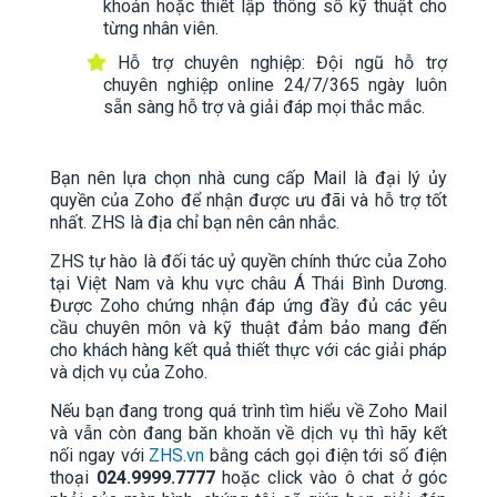
khoản hoặc thiết lập thông số kỹ thuật cho
từng nhân viên.
Hỗ trợ chuyên nghiệp: Đội ngũ hỗ trợ
chuyên nghiệp online 24/7/365 ngày luôn
sẵn sàng hỗ trợ và giải đáp mọi thắc mắc.
Bạn nên lựa chọn nhà cung cấp Mail là đại lý ủy
quyền của Zoho để nhận được ưu đãi và hỗ trợ tốt
nhất. ZHS là địa chỉ bạn nên cân nhắc.
ZHS tự hào là đối tác uỷ quyền chính thức của Zoho
tại Việt Nam và khu vực châu Á Thái Bình Dương.
Được Zoho chứng nhận đáp ứng đầy đủ các yêu
cầu chuyên môn và kỹ thuật đảm bảo mang đến
cho khách hàng kết quả thiết thực với các giải pháp
và dịch vụ của Zoho.
Nếu bạn đang trong quá trình tìm hiểu về Zoho Mail
và vẫn còn đang băn khoăn về dịch vụ thì hãy kết
nối ngay với
ZHS.vn
bằng cách gọi điện tới số điện
thoại
024.9999.7777
hoặc click vào ô chat ở góc