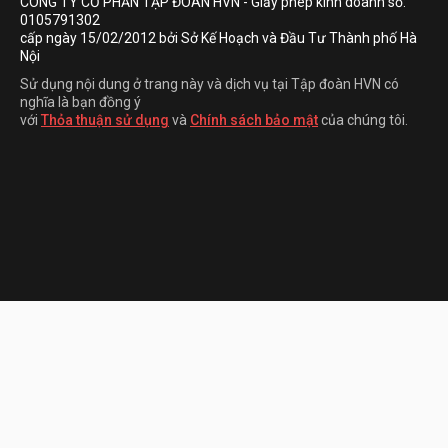
CÔNG TY CỔ PHẦN TẬP ĐOÀN HVN
- Giấy phép kinh doanh số:
0105791302
cấp ngày 15/02/2012 bởi Sở Kế Hoạch và Đầu Tư Thành phố Hà
Nội
Sử dụng nội dung ở trang này và dịch vụ tại Tập đoàn HVN có
nghĩa là bạn đồng ý
với
Thỏa thuận sử dụng
và
Chính sách bảo mật
của chúng tôi.