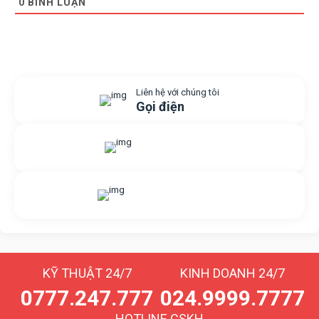
0
BÌNH LUẬN
Liên hệ với chúng tôi
Gọi điện
Gửi yêu cầu hỗ trợ
Gửi email
Nhắn tin với chúng tôi
Livechat
KỸ THUẬT 24/7
KINH DOANH 24/7
0777.247.777
024.9999.7777
HOTLINE CSKH