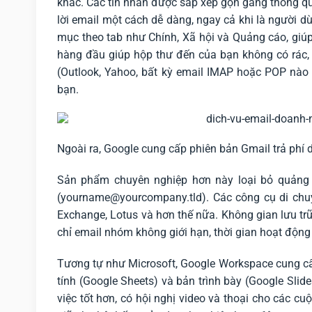
khác. Các tin nhắn được sắp xếp gọn gàng thông qu
lời email một cách dễ dàng, ngay cả khi là người d
mục theo tab như Chính, Xã hội và Quảng cáo, giúp
hàng đầu giúp hộp thư đến của bạn không có rác, 
(Outlook, Yahoo, bất kỳ email IMAP hoặc POP nào
bạn.
Ngoài ra, Google cung cấp phiên bản Gmail trả phí
Sản phẩm chuyên nghiệp hơn này loại bỏ quảng 
(yourname@yourcompany.tld). Các công cụ di chuy
Exchange, Lotus và hơn thế nữa. Không gian lưu tr
chỉ email nhóm không giới hạn, thời gian hoạt độn
Tương tự như Microsoft, Google Workspace cung cấp 
tính (Google Sheets) và bản trình bày (Google Slid
việc tốt hơn, có hội nghị video và thoại cho các cu