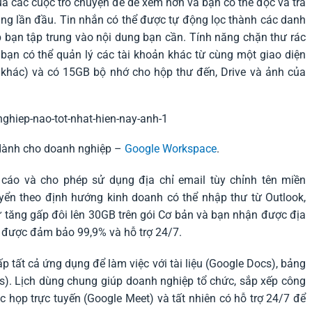
a các cuộc trò chuyện để dễ xem hơn và bạn có thể đọc và trả
ùng lần đầu. Tin nhắn có thể được tự động lọc thành các danh
 bạn tập trung vào nội dung bạn cần. Tính năng chặn thư rác
bạn có thể quản lý các tài khoản khác từ cùng một giao diện
 khác) và có 15GB bộ nhớ cho hộp thư đến, Drive và ảnh của
 dành cho doanh nghiệp –
Google Workspace
.
cáo và cho phép sử dụng địa chỉ email tùy chỉnh tên miền
ển theo định hướng kinh doanh có thể nhập thư từ Outlook,
ữ tăng gấp đôi lên 30GB trên gói Cơ bản và bạn nhận được địa
g được đảm bảo 99,9% và hỗ trợ 24/7.
tất cả ứng dụng để làm việc với tài liệu (Google Docs), bảng
es). Lịch dùng chung giúp doanh nghiệp tổ chức, sắp xếp công
ộc họp trực tuyến (Google Meet) và tất nhiên có hỗ trợ 24/7 để