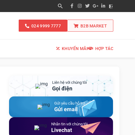
024 9999 7777
B2B MARKET
KHUYẾN MÃI
HỢP TÁC
Liên hệ với chúng tôi
Gọi điện
Gửi yêu cầu hỗ trợ
Gửi email
Nhắn tin với chúng tôi
Livechat