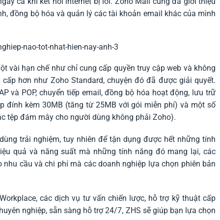
ay cả khi kết nối internet bị lỗi. Zoho Mail cũng đã giới thiệu
h, đồng bộ hóa và quản lý các tài khoản email khác của mình
ột vài hạn chế như chỉ cung cấp quyền truy cập web và không
g cấp hơn như Zoho Standard, chuyện đó đã được giải quyết.
AP và POP, chuyển tiếp email, đồng bộ hóa hoạt động, lưu trữ
tệp đính kèm 30MB (tăng từ 25MB với gói miễn phí) và một số
 các tệp đám mây cho người dùng không phải Zoho).
dùng trải nghiệm, tuy nhiên để tận dụng được hết những tính
iệu quả và năng suất mà những tính năng đó mang lại, các
o nhu cầu và chi phí mà các doanh nghiệp lựa chọn phiên bản
rkplace, các dịch vụ tư vấn chiến lược, hỗ trợ kỹ thuật cấp
huyên nghiệp, sẵn sàng hỗ trợ 24/7, ZHS sẽ giúp bạn lựa chọn