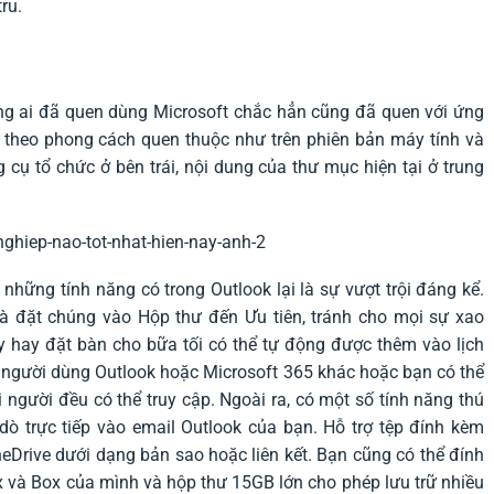
ru.
ng ai đã quen dùng Microsoft chắc hẳn cũng đã quen với ứng
 theo phong cách quen thuộc như trên phiên bản máy tính và
cụ tổ chức ở bên trái, nội dung của thư mục hiện tại ở trung
hững tính năng có trong Outlook lại là sự vượt trội đáng kể.
và đặt chúng vào Hộp thư đến Ưu tiên, tránh cho mọi sự xao
 hay đặt bàn cho bữa tối có thể tự động được thêm vào lịch
g người dùng Outlook hoặc Microsoft 365 khác hoặc bạn có thể
người đều có thể truy cập. Ngoài ra, có một số tính năng thú
ò trực tiếp vào email Outlook của bạn. Hỗ trợ tệp đính kèm
neDrive dưới dạng bản sao hoặc liên kết. Bạn cũng có thể đính
ox và Box của mình và hộp thư 15GB lớn cho phép lưu trữ nhiều