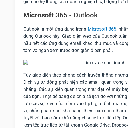
giữ cho hệ thống của doanh nghiệp hoạt động trơn t
Microsoft 365 - Outlook
Outlook là một ứng dụng trong
Microsoft 365
, nhữ
dụng Outlook này. Giao diện web của Outlook tuân
hầu hết các ứng dụng email khác: thư mục và công 
tâm và ngăn xem trước đơn giản ở bên phải.
Tùy giao diện theo phong cách truyền thống nhưng n
Dịch vụ tự động phát hiện các email quan trọng 
nhãng. Các sự kiện quan trọng như đặt vé máy bay
của bạn. Thật dễ dàng để chia sẻ lịch đó với nhữn
lưu các sự kiện của mình vào Lịch gia đình mà mọi 
vị, chẳng hạn như khả năng thêm các cuộc thăm d
tuyệt vời bao gồm khả năng chia sẻ trực tiếp tệp O
kèm tệp trực tiếp từ tài khoản Google Drive, Dropb