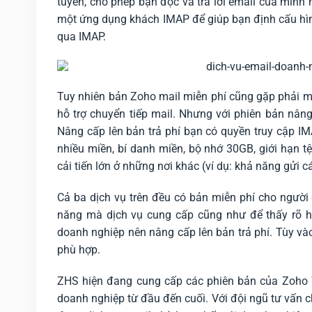
tuyến, cho phép bạn đọc và trả lời email của mình ng
một ứng dụng khách IMAP để giúp bạn định cấu hìn
qua IMAP.
Tuy nhiên bản Zoho mail miễn phí cũng gặp phải m
hỗ trợ chuyển tiếp mail. Nhưng với phiên bản nân
Nâng cấp lên bản trả phí bạn có quyền truy cập IM
nhiều miền, bí danh miền, bộ nhớ 30GB, giới hạn 
cải tiến lớn ở những nơi khác (ví dụ: khả năng gửi
Cả ba dịch vụ trên đều có bản miễn phí cho người 
năng mà dịch vụ cung cấp cũng như để thấy rõ h
doanh nghiệp nên nâng cấp lên bản trả phí. Tùy và
phù hợp.
ZHS hiện đang cung cấp các phiên bản của Zoho Wo
doanh nghiệp từ đầu đến cuối. Với đội ngũ tư vấn c