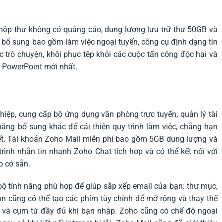
hộp thư không có quảng cáo, dung lượng lưu trữ thư 50GB và
 bổ sung bao gồm làm việc ngoại tuyến, công cụ định dạng tin
c trò chuyện, khôi phục tệp khỏi các cuộc tấn công độc hại và
à PowerPoint mới nhất.
iệp, cung cấp bộ ứng dụng văn phòng trực tuyến, quản lý tài
năng bổ sung khác để cải thiện quy trình làm việc, chẳng hạn
iết. Tài khoản Zoho Mail miễn phí bao gồm 5GB dung lượng và
ình nhắn tin nhanh Zoho Chat tích hợp và có thể kết nối với
 có sẵn.
bộ tính năng phù hợp để giúp sắp xếp email của bạn: thư mục,
ạn cũng có thể tạo các phím tùy chỉnh để mở rộng và thay thế
ừ và cụm từ đầy đủ khi bạn nhập. Zoho cũng có chế độ ngoại