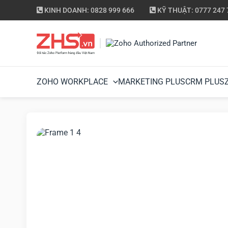
KINH DOANH: 0828 999 666
KỸ THUẬT: 0777 247 
ZOHO WORKPLACE
MARKETING PLUS
CRM PLUS