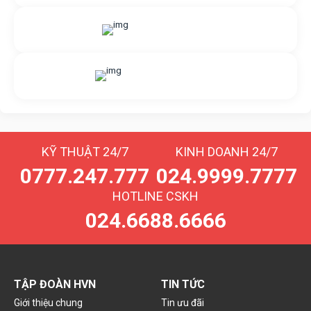
Gửi yêu cầu hỗ trợ
Gửi email
Nhắn tin với chúng tôi
Livechat
KỸ THUẬT 24/7
KINH DOANH 24/7
0777.247.777
024.9999.7777
HOTLINE CSKH
024.6688.6666
TẬP ĐOÀN HVN
TIN TỨC
Giới thiệu chung
Tin ưu đãi