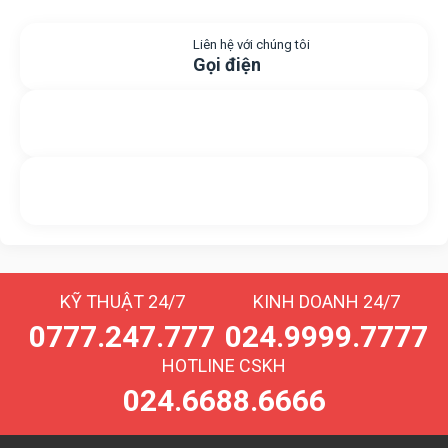
Liên hệ với chúng tôi
Gọi điện
Gửi yêu cầu hỗ trợ
Gửi email
Nhắn tin với chúng tôi
Livechat
KỸ THUẬT 24/7
KINH DOANH 24/7
0777.247.777
024.9999.7777
HOTLINE CSKH
024.6688.6666