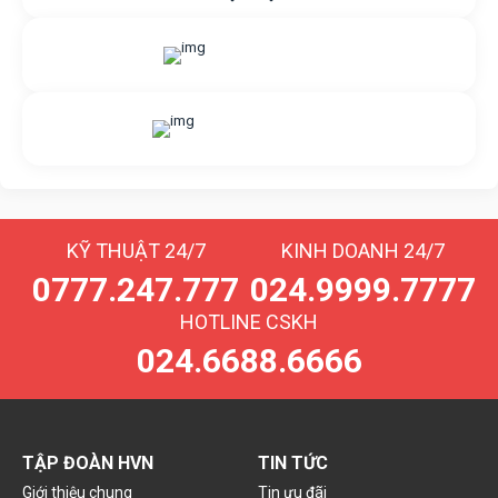
Gửi yêu cầu hỗ trợ
Gửi email
Nhắn tin với chúng tôi
Livechat
KỸ THUẬT 24/7
KINH DOANH 24/7
0777.247.777
024.9999.7777
HOTLINE CSKH
024.6688.6666
TẬP ĐOÀN HVN
TIN TỨC
Giới thiệu chung
Tin ưu đãi