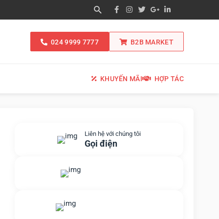
024 9999 7777
B2B MARKET
KHUYẾN MÃI
HỢP TÁC
Liên hệ với chúng tôi
Gọi điện
Gửi yêu cầu hỗ trợ
Gửi email
Nhắn tin với chúng tôi
Livechat