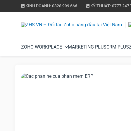
KINH DOANH: 0828 999 666
KỸ THUẬT: 0777 247 
ZOHO WORKPLACE
MARKETING PLUS
CRM PLUS