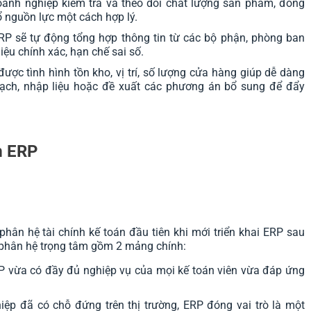
doanh nghiệp kiểm tra và theo dõi chất lượng sản phẩm, đồng
ổ nguồn lực một cách hợp lý.
RP sẽ tự động tổng hợp thông tin từ các bộ phận, phòng ban
ệu chính xác, hạn chế sai số.
ược tình hình tồn kho, vị trí, số lượng cửa hàng giúp dễ dàng
hoạch, nhập liệu hoặc đề xuất các phương án bổ sung để đẩy
m ERP
ân hệ tài chính kế toán đầu tiên khi mới triển khai ERP sau
 phân hệ trọng tâm gồm 2 mảng chính:
RP vừa có đầy đủ nghiệp vụ của mọi kế toán viên vừa đáp ứng
iệp đã có chỗ đứng trên thị trường, ERP đóng vai trò là một