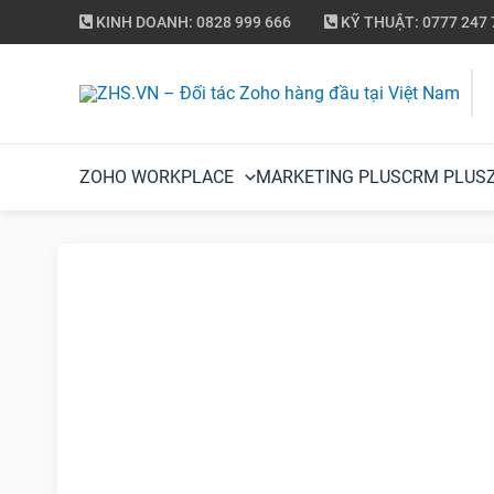
KINH DOANH: 0828 999 666
KỸ THUẬT: 0777 247 
ZOHO WORKPLACE
MARKETING PLUS
CRM PLUS