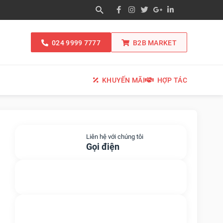
024 9999 7777
B2B MARKET
KHUYẾN MÃI
HỢP TÁC
Liên hệ với chúng tôi
Gọi điện
Gửi yêu cầu hỗ trợ
Gửi email
Nhắn tin với chúng tôi
Livechat