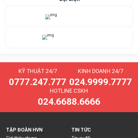
Gửi yêu cầu hỗ trợ
Gửi email
Nhắn tin với chúng tôi
Livechat
KỸ THUẬT 24/7
KINH DOANH 24/7
0777.247.777
024.9999.7777
HOTLINE CSKH
024.6688.6666
TẬP ĐOÀN HVN
TIN TỨC