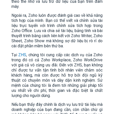
theo thẻ nhớ và lưu trữ dữ liệu của bạn trên đám
mây.
Ngoài ra, Zoho luôn được đánh giá cao về khả năng
tích hợp của mình. Bạn có thể viết và chỉnh sửa tài
liệu trực tuyến với trình chỉnh sửa tích hợp trong
Zoho Office. Lưu và chia sẻ tài liệu, bảng tính và bài
thuyết trình bằng cách liên kết với Zoho Writer, Zoho
Sheet, Zoho Show mà không sợ dữ liệu bị rò rỉ do
cài đặt phần mềm bên thứ ba.
Tại
ZHS
, chúng tôi cung cấp các dịch vụ của Zoho
trong đó có cả Zoho Workplace, Zoho WorkDrive
với giá cả vô cùng ưu đãi. Đến với ZHS, bạn không
chỉ được tư vấn tận tình bởi nhân viên chăm sóc
khách hàng, mà còn được hỗ trợ bởi đội ngũ kỹ
thuật có chuyên môn và dày dặn kinh nghiệm. Sứ
mệnh của chúng tôi là đem tới những giải pháp tối
ưu nhất về chi phí, thời gian và đặc biệt là chất
lượng cho người dùng.
Nếu bạn thấy đây chính là dịch vụ lưu trữ tài liệu mà
doanh nghiệp của bạn đang cần, còn chần chừ gì