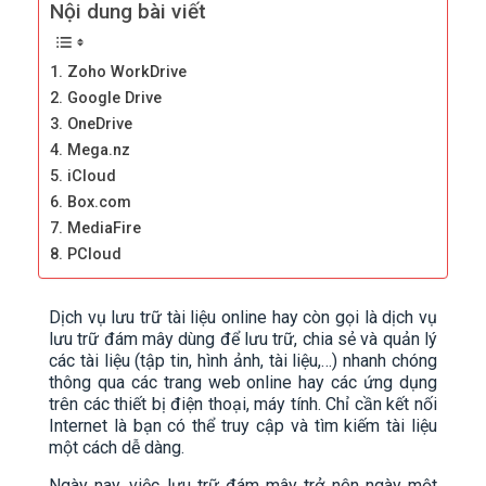
Nội dung bài viết
1. Zoho WorkDrive
2. Google Drive
3. OneDrive
4. Mega.nz
5. iCloud
6. Box.com
7. MediaFire
8. PCloud
Dịch vụ lưu trữ tài liệu online hay còn gọi là dịch vụ
lưu trữ đám mây dùng để lưu trữ, chia sẻ và quản lý
các tài liệu (tập tin, hình ảnh, tài liệu,…) nhanh chóng
thông qua các trang web online hay các ứng dụng
trên các thiết bị điện thoại, máy tính. Chỉ cần kết nối
Internet là bạn có thể truy cập và tìm kiếm tài liệu
một cách dễ dàng.
Ngày nay, việc lưu trữ đám mây trở nên ngày một