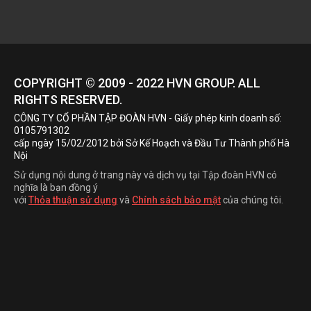
COPYRIGHT © 2009 - 2022
HVN
GROUP. ALL
RIGHTS RESERVED.
CÔNG TY CỔ PHẦN TẬP ĐOÀN HVN
- Giấy phép kinh doanh số:
0105791302
cấp ngày 15/02/2012 bởi Sở Kế Hoạch và Đầu Tư Thành phố Hà
Nội
Sử dụng nội dung ở trang này và dịch vụ tại Tập đoàn HVN có
nghĩa là bạn đồng ý
với
Thỏa thuận sử dụng
và
Chính sách bảo mật
của chúng tôi.