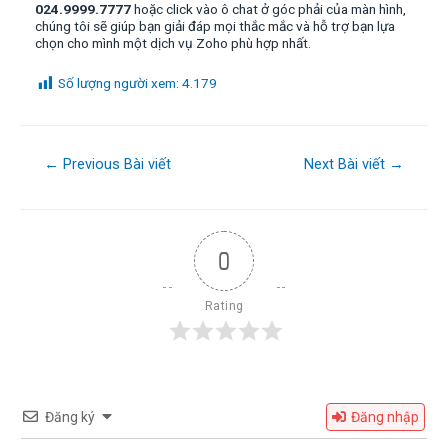
024.9999.7777
hoặc click vào ô chat ở góc phải của màn hình,
chúng tôi sẽ giúp bạn giải đáp mọi thắc mắc và hỗ trợ bạn lựa
chọn cho mình một dịch vụ Zoho phù hợp nhất.
Số lượng người xem:
4.179
Điều
←
Previous Bài viết
Next Bài viết
→
hướng
bài
viết
0
Rating
Đăng ký
Đăng nhập