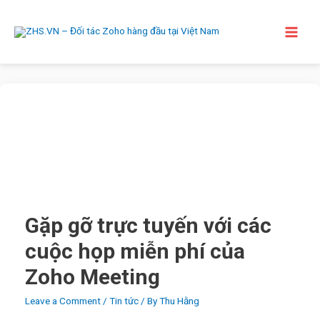
Skip
to
content
Main
Men
Gặp gỡ trực tuyến với các
cuộc họp miễn phí của
Zoho Meeting
Leave a Comment
/
Tin tức
/ By
Thu Hằng