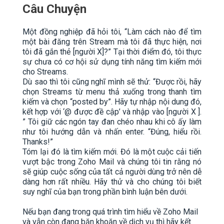
Câu Chuyện
Một đồng nghiệp đã hỏi tôi, “Làm cách nào để tìm
một bài đăng trên Stream mà tôi đã thực hiện, nơi
tôi đã gắn thẻ [người X]?” Tại thời điểm đó, tôi thực
sự chưa có cơ hội sử dụng tính năng tìm kiếm mới
cho Streams.
Dù sao thì tôi cũng nghĩ mình sẽ thử: “Được rồi, hãy
chọn Streams từ menu thả xuống trong thanh tìm
kiếm và chọn “posted by”. Hãy tự nhập nội dung đó,
kết hợp với ‘@ được đề cập’ và nhập vào [người X ].
” Tôi giữ các ngón tay đan chéo nhau khi cô ấy làm
như tôi hướng dẫn và nhấn enter. “Đúng, hiểu rồi.
Thanks!”
Tóm lại đó là tìm kiếm mới. Đó là một cuộc cải tiến
vượt bậc trong Zoho Mail và chúng tôi tin rằng nó
sẽ giúp cuộc sống của tất cả người dùng trở nên dễ
dàng hơn rất nhiều. Hãy thử và cho chúng tôi biết
suy nghĩ của bạn trong phần bình luận bên dưới.
Nếu bạn đang trong quá trình tìm hiểu về Zoho Mail
và vẫn còn đang băn khoăn về dịch vụ thì hãy kết