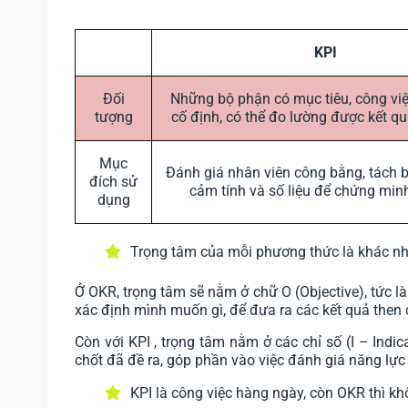
KPI
Đối
Những bộ phận có mục tiêu, công việ
tượng
cố định, có thể đo lường được kết qu
Mục
Đánh giá nhân viên công bằng, tách 
đích sử
cảm tính và số liệu để chứng min
dụng
Trọng tâm của mỗi phương thức là khác n
Ở OKR, trọng tâm sẽ nằm ở chữ O (Objective), tức là
xác định mình muốn gì, để đưa ra các kết quả then 
Còn với KPI , trọng tâm nằm ở các chỉ số (I – Indi
chốt đã đề ra, góp phần vào việc đánh giá năng lực
KPI là công việc hàng ngày, còn OKR thì kh