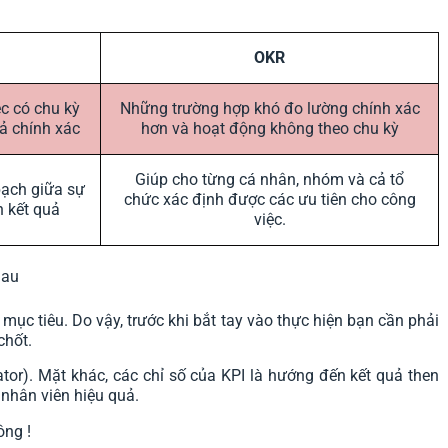
OKR
c có chu kỳ
Những trường hợp khó đo lường chính xác
ả chính xác
hơn và hoạt động không theo chu kỳ
Giúp cho từng cá nhân, nhóm và cả tổ
bạch giữa sự
chức xác định được các ưu tiên cho công
h kết quả
việc.
hau
 mục tiêu. Do vậy, trước khi bắt tay vào thực hiện bạn cần phải
chốt.
cator). Mặt khác, các chỉ số của KPI là hướng đến kết quả then
 nhân viên hiệu quả.
ông !