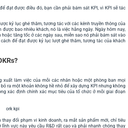
để đạt được điều đó, bạn cần phải bám sát KPI, vì KPI sẽ tác
ược kỷ lục ghé thăm, tương tác với các kênh truyền thông của
ận được bao nhiêu khách, nó là việc hằng ngày. Ngày hôm nay,
n hoặc tăng tốc ở các ngày sau, miễn sao nó phải bám sát vào
cách để đạt được kỷ lục lượt ghé thăm, tương tác của khách
 OKRs?
ng xuất làm việc của mỗi các nhân hoặc một phòng ban mọi
ã bỏ ra một khoản không hề nhỏ để xây dựng KPI nhưng không
ông xác định chính xác mục tiêu của tổ chức ở mỗi giai đoạn
thay đổi phạm vi kinh doanh, ra mắt sản phẩm mới, chỉ tiêu
ở lĩnh vực này yêu cầu R&D rất cao và phải nhanh chóng thay