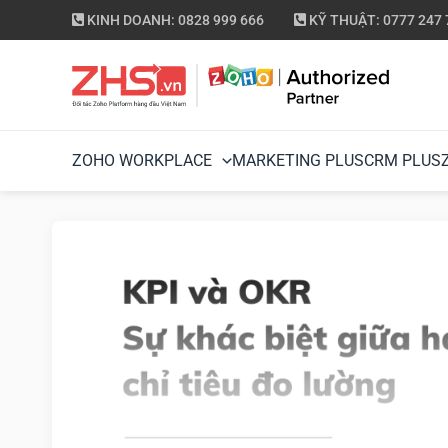
KINH DOANH: 0828 999 666
KỸ THUẬT: 0777 247 
ZOHO WORKPLACE
MARKETING PLUS
CRM PLUS