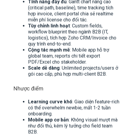
Tính năng đầy đủ
: Gantt chart nâng cao
(critical path, baseline), time tracking tích
hợp invoice, client portal chia sẻ realtime
miễn phí license cho đối tác.
Tùy chỉnh linh hoạt
: Custom fields,
workflow blueprint theo ngành B2B (IT,
logistics), tích hợp Zoho CRM/Invoice cho
quy trình end-to-end.
Cộng tác mạnh mẽ
: Mobile app hỗ trợ
global team, reports chi tiết export
PDF/Excel cho stakeholder.
Scale dễ dàng
: Unlimited projects/users ở
gói cao cấp, phù hợp multi-client B2B.
Nhược điểm
Learning curve khó
: Giao diện feature-rich
có thể overwhelm newbie, mất 1-2 tuần
onboarding.
Mobile app cơ bản
: Không visual mượt mà
như đối thủ, kém lý tưởng cho field team
B2B.