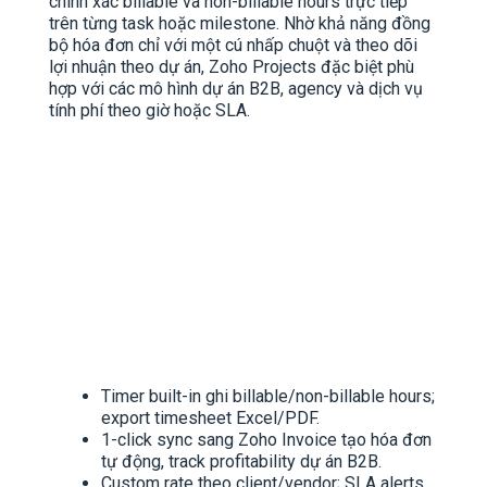
chính xác billable và non-billable hours trực tiếp
trên từng task hoặc milestone. Nhờ khả năng đồng
bộ hóa đơn chỉ với một cú nhấp chuột và theo dõi
lợi nhuận theo dự án, Zoho Projects đặc biệt phù
hợp với các mô hình dự án B2B, agency và dịch vụ
tính phí theo giờ hoặc SLA.
Timer built-in ghi billable/non-billable hours;
export timesheet Excel/PDF.
1-click sync sang Zoho Invoice tạo hóa đơn
tự động, track profitability dự án B2B.​
Custom rate theo client/vendor; SLA alerts