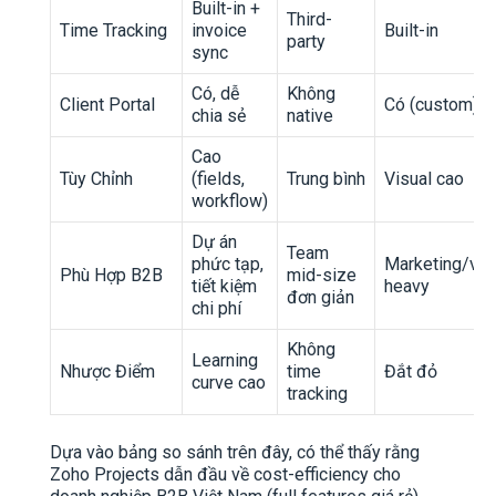
Built-in +
Third-
Time Tracking
invoice
Built-in
party
sync
Có, dễ
Không
Client Portal
Có (custom)
chia sẻ
native
Cao
Tùy Chỉnh
(fields,
Trung bình
Visual cao
workflow)
Dự án
Team
phức tạp,
Marketing/vis
Phù Hợp B2B
mid-size
tiết kiệm
heavy
đơn giản
chi phí
Không
Learning
Nhược Điểm
time
Đắt đỏ
curve cao
tracking
Dựa vào bảng so sánh trên đây, có thể thấy rằng
Zoho Projects dẫn đầu về cost-efficiency cho