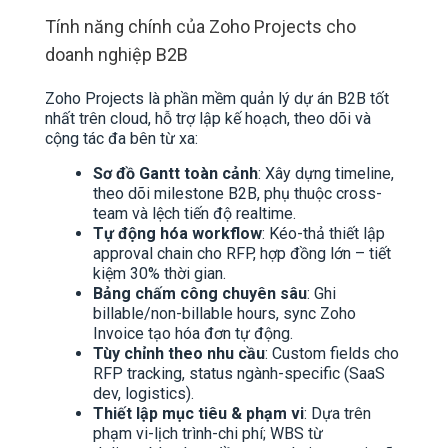
Tính năng chính của Zoho Projects cho
doanh nghiệp B2B
Zoho Projects là phần mềm quản lý dự án B2B tốt
nhất trên cloud, hỗ trợ lập kế hoạch, theo dõi và
cộng tác đa bên từ xa:
Sơ đồ Gantt toàn cảnh
: Xây dựng timeline,
theo dõi milestone B2B, phụ thuộc cross-
team và lệch tiến độ realtime.
Tự động hóa workflow
: Kéo-thả thiết lập
approval chain cho RFP, hợp đồng lớn – tiết
kiệm 30% thời gian.
Bảng chấm công chuyên sâu
: Ghi
billable/non-billable hours, sync Zoho
Invoice tạo hóa đơn tự động.
Tùy chỉnh theo nhu cầu
: Custom fields cho
RFP tracking, status ngành-specific (SaaS
dev, logistics).
Thiết lập mục tiêu & phạm vi
: Dựa trên
phạm vi-lịch trình-chi phí; WBS từ