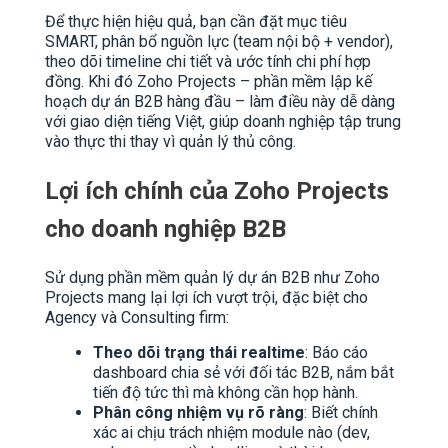
Để thực hiện hiệu quả, bạn cần đặt mục tiêu
SMART, phân bổ nguồn lực (team nội bộ + vendor),
theo dõi timeline chi tiết và ước tính chi phí hợp
đồng. Khi đó Zoho Projects – phần mềm lập kế
hoạch dự án B2B hàng đầu – làm điều này dễ dàng
với giao diện tiếng Việt, giúp doanh nghiệp tập trung
vào thực thi thay vì quản lý thủ công.
Lợi ích chính của Zoho Projects
cho doanh nghiệp B2B
Sử dụng phần mềm quản lý dự án B2B như Zoho
Projects mang lại lợi ích vượt trội, đặc biệt cho
Agency và Consulting firm:
Theo dõi trạng thái realtime
: Báo cáo
dashboard chia sẻ với đối tác B2B, nắm bắt
tiến độ tức thì mà không cần họp hành.
Phân công nhiệm vụ rõ ràng
: Biết chính
xác ai chịu trách nhiệm module nào (dev,