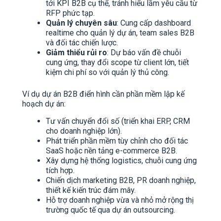
tới KPI B2B cụ thể, tránh hiểu lầm yêu cầu từ
RFP phức tạp.
Quản lý chuyên sâu
: Cung cấp dashboard
realtime cho quản lý dự án, team sales B2B
và đối tác chiến lược.
Giảm thiểu rủi ro
: Dự báo vấn đề chuỗi
cung ứng, thay đổi scope từ client lớn, tiết
kiệm chi phí so với quản lý thủ công.
Ví dụ dự án B2B điển hình cần phần mềm lập kế
hoạch dự án:
Tư vấn chuyển đổi số (triển khai ERP, CRM
cho doanh nghiệp lớn).
Phát triển phần mềm tùy chỉnh cho đối tác
SaaS hoặc nền tảng e-commerce B2B.
Xây dựng hệ thống logistics, chuỗi cung ứng
tích hợp.
Chiến dịch marketing B2B, PR doanh nghiệp,
thiết kế kiến trúc đám mây.
Hỗ trợ doanh nghiệp vừa và nhỏ mở rộng thị
trường quốc tế qua dự án outsourcing.