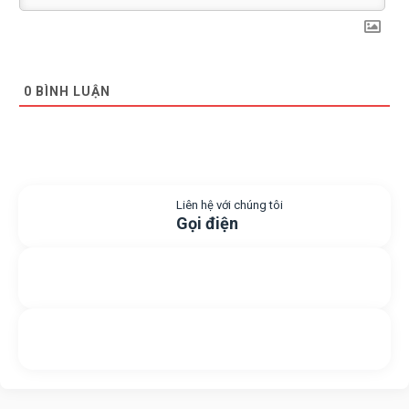
0
BÌNH LUẬN
Liên hệ với chúng tôi
Gọi điện
Gửi yêu cầu hỗ trợ
Gửi email
Nhắn tin với chúng tôi
Livechat