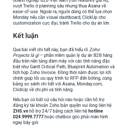
doanh nghiệp B2B Việt Nam (full features giá rẻ),
vượt Trello ở planning sâu nhưng thua Asana về
ease-of-use. Ngoài ra, người dùng có thể lựa chọn
Monday nếu cần visual dashboard; ClickUp cho
customization cực đại; tránh Trello cho dự án lớn.
Kết luận
Qua bài viết chi tiết này, bạn đã hiểu rõ
Zoho
Projects là gì
– phần mềm quản lý dự án B2B hàng
đầu trên nền tảng đám mây với các tính năng đặc
biệt như Gantt Critical Path, Blueprint Automation và
tích hợp Zoho Invoice. Đồng thời nắm được lợi ích
chính giúp tối ưu quy trình từ RFP đến billing, cùng
bảng so sánh chi tiết với Asana, Monday.com,
ClickUp về chi phí và tính năng.
Nếu bạn có bất cứ câu hỏi nào hoặc cần hỗ trợ
đăng ký tài khoản Zoho bản quyền vui lòng liên hệ
ZHS.vn
hỗ trợ 24/7 bằng cách liên hệ
hotline
024.9999.7777
hoặc chatbox góc phải màn hình
ngay bây giờ.