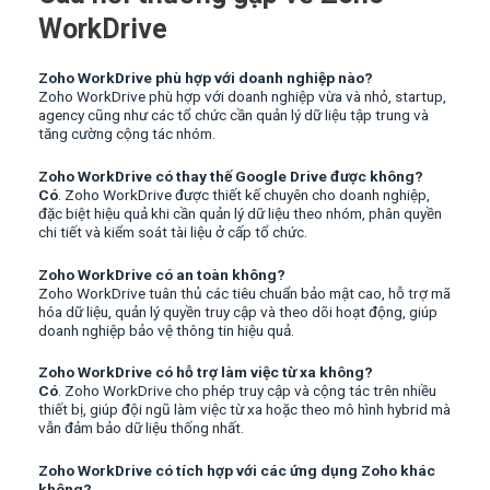
WorkDrive
Zoho WorkDrive phù hợp với doanh nghiệp nào?
Zoho WorkDrive phù hợp với doanh nghiệp vừa và nhỏ, startup,
agency cũng như các tổ chức cần quản lý dữ liệu tập trung và
tăng cường cộng tác nhóm.
Zoho WorkDrive có thay thế Google Drive được không?
Có
. Zoho WorkDrive được thiết kế chuyên cho doanh nghiệp,
đặc biệt hiệu quả khi cần quản lý dữ liệu theo nhóm, phân quyền
chi tiết và kiểm soát tài liệu ở cấp tổ chức.
Zoho WorkDrive có an toàn không?
Zoho WorkDrive tuân thủ các tiêu chuẩn bảo mật cao, hỗ trợ mã
hóa dữ liệu, quản lý quyền truy cập và theo dõi hoạt động, giúp
doanh nghiệp bảo vệ thông tin hiệu quả.
Zoho WorkDrive có hỗ trợ làm việc từ xa không?
Có
. Zoho WorkDrive cho phép truy cập và cộng tác trên nhiều
thiết bị, giúp đội ngũ làm việc từ xa hoặc theo mô hình hybrid mà
vẫn đảm bảo dữ liệu thống nhất.
Zoho WorkDrive có tích hợp với các ứng dụng Zoho khác
không?