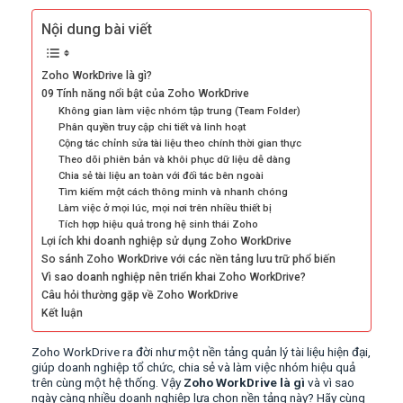
Nội dung bài viết
Zoho WorkDrive là gì?
09 Tính năng nổi bật của Zoho WorkDrive
Không gian làm việc nhóm tập trung (Team Folder)
Phân quyền truy cập chi tiết và linh hoạt
Cộng tác chỉnh sửa tài liệu theo chính thời gian thực
Theo dõi phiên bản và khôi phục dữ liệu dễ dàng
Chia sẻ tài liệu an toàn với đối tác bên ngoài
Tìm kiếm một cách thông minh và nhanh chóng
Làm việc ở mọi lúc, mọi nơi trên nhiều thiết bị
Tích hợp hiệu quả trong hệ sinh thái Zoho
Lợi ích khi doanh nghiệp sử dụng Zoho WorkDrive
So sánh Zoho WorkDrive với các nền tảng lưu trữ phổ biến
Vì sao doanh nghiệp nên triển khai Zoho WorkDrive?
Câu hỏi thường gặp về Zoho WorkDrive
Kết luận
Zoho WorkDrive ra đời như một nền tảng quản lý tài liệu hiện đại,
giúp doanh nghiệp tổ chức, chia sẻ và làm việc nhóm hiệu quả
trên cùng một hệ thống. Vậy
Zoho WorkDrive là gì
và vì sao
ngày càng nhiều doanh nghiệp lựa chọn nền tảng này? Hãy cùng