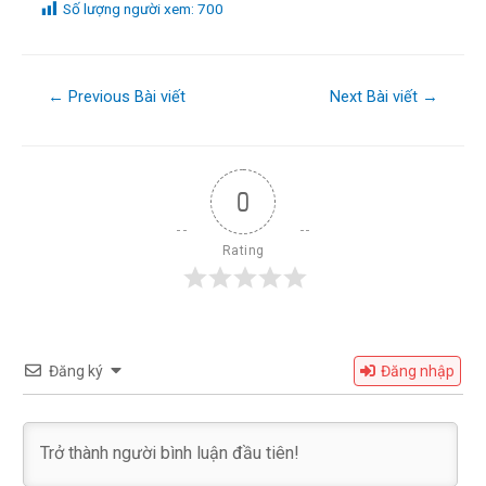
Số lượng người xem:
700
Điều
←
Previous Bài viết
Next Bài viết
→
hướng
bài
viết
0
Rating
Đăng ký
Đăng nhập