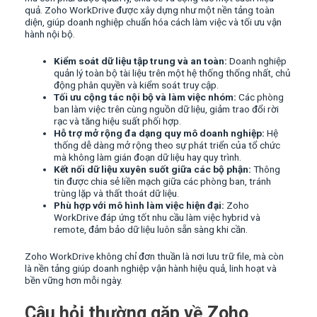
quả. Zoho WorkDrive được xây dựng như một nền tảng toàn
diện, giúp doanh nghiệp chuẩn hóa cách làm việc và tối ưu vận
hành nội bộ.
Kiểm soát dữ liệu tập trung và an toàn:
Doanh nghiệp
quản lý toàn bộ tài liệu trên một hệ thống thống nhất, chủ
động phân quyền và kiểm soát truy cập.
Tối ưu cộng tác nội bộ và làm việc nhóm:
Các phòng
ban làm việc trên cùng nguồn dữ liệu, giảm trao đổi rời
rạc và tăng hiệu suất phối hợp.
Hỗ trợ mở rộng đa dạng quy mô doanh nghiệp:
Hệ
thống dễ dàng mở rộng theo sự phát triển của tổ chức
mà không làm gián đoạn dữ liệu hay quy trình.
Kết nối dữ liệu xuyên suốt giữa các bộ phận:
Thông
tin được chia sẻ liền mạch giữa các phòng ban, tránh
trùng lặp và thất thoát dữ liệu.
Phù hợp với mô hình làm việc hiện đại:
Zoho
WorkDrive đáp ứng tốt nhu cầu làm việc hybrid và
remote, đảm bảo dữ liệu luôn sẵn sàng khi cần.
Zoho WorkDrive không chỉ đơn thuần là nơi lưu trữ file, mà còn
là nền tảng giúp doanh nghiệp vận hành hiệu quả, linh hoạt và
bền vững hơn mỗi ngày.
Câu hỏi thường gặp về Zoho