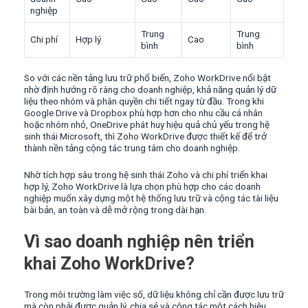
nghiệp
Trung
Trung
Chi phí
Hợp lý
Cao
bình
bình
So với các nền tảng lưu trữ phổ biến, Zoho WorkDrive nổi bật
nhờ định hướng rõ ràng cho doanh nghiệp, khả năng quản lý dữ
liệu theo nhóm và phân quyền chi tiết ngay từ đầu. Trong khi
Google Drive và Dropbox phù hợp hơn cho nhu cầu cá nhân
hoặc nhóm nhỏ, OneDrive phát huy hiệu quả chủ yếu trong hệ
sinh thái Microsoft, thì Zoho WorkDrive được thiết kế để trở
thành nền tảng cộng tác trung tâm cho doanh nghiệp.
Nhờ tích hợp sâu trong hệ sinh thái Zoho và chi phí triển khai
hợp lý, Zoho WorkDrive là lựa chọn phù hợp cho các doanh
nghiệp muốn xây dựng một hệ thống lưu trữ và cộng tác tài liệu
bài bản, an toàn và dễ mở rộng trong dài hạn.
Vì sao doanh nghiệp nên triển
khai Zoho WorkDrive?
Trong môi trường làm việc số, dữ liệu không chỉ cần được lưu trữ
mà còn phải được quản lý, chia sẻ và cộng tác một cách hiệu