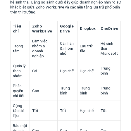
hệ sinh thái. Bảng so sánh dưới đây giúp doanh nghiệp nhìn rõ sự
khác biệt giữa Zoho WorkDrive và các nền tảng lưu trữ phổ biến
trên thị trường.
Tiêu
Zoho
Google
Dropbox
OneDrive
chí
WorkDrive
Drive
Làm việc
Cá nhân
Hệ sinh
Trọng
nhóm &
Lưu trữ
& nhóm
thái
tâm
doanh
file
nhỏ
Microsoft
nghiệp
Quản lý
Trung
theo
Có
Hạn chế
Hạn chế
bình
nhóm
Phân
Trung
Trung
Trung
quyền
Cao
bình
bình
bình
chi tiết
Cộng
tác tài
Tốt
Tốt
Hạn chế
Tốt
liệu
Bảo mật
doanh
Cao
Cao
Cao
Cao