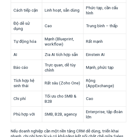
Phức tạp, cần cấu
Cách tiếp cận
Linh hoạt, sẵn dùng
hình
Độ dễ sử
Cao
Trung bình – thấp
dụng
Mạnh (Blueprint,
Tự động hóa
Rất mạnh
workflow)
AI
Zia AI tích hợp sẵn
Einstein AI
Trực quan, dễ tùy
Báo cáo
Mạnh, phức tạp
chỉnh
Tích hợp hệ
Rộng
Rất sâu (Zoho One)
sinh thái
(AppExchange)
Tối ưu cho SMB &
Chi phí
Cao
B2B
Enterprise, tập đoàn
Phù hợp với
SMB, B2B, agency
lớn
Nếu doanh nghiệp cần một nền tảng CRM dễ dùng, triển khai
nhanh, chi phí hợp lý và có khả năng kết nối chặt chẽ giữa Sales