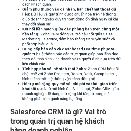
cách khách quan.
Giảm phụ thuộc vào cá nhân, hạn chế thất thoát dữ
liệu:
Dữ liệu và quy trình được chuẩn hóa trên hệ thống,
giúp doanh nghiệp duy trì hoạt động ổn định ngay cả khi
thay đổi nhân sự.
Kết nối liền mạch giữa các phòng ban trên cùng một
nền tảng:
Zoho CRM đóng vai trò cầu nối giữa Sales –
Marketing – Service, đảm bảo thông tin xuyên suốt và
phối hợp hiệu quả.
Cung cấp báo cáo và dashboard realtime phục vụ
quản trị:
Hệ thống báo cáo trực quan giúp ban lãnh đạo
theo dõi tình hình kinh doanh và ra quyết định dựa trên dữ
liệu chính xác.
Tích hợp sâu với hệ sinh thái Zoho:
Zoho CRM kết nối
chặt chẽ với Zoho Projects, Books, Desk, Campaigns…,
hình thành một hệ thống vận hành đồng bộ.
Hỗ trợ mở rộng quy mô với chi phí và thời gian triển
khai tối ưu:
Nhờ mô hình SaaS linh hoạt, Zoho CRM giúp
doanh nghiệp dễ dàng mở rộng khi tăng trưởng mà
không phát sinh gánh nặng hạ tầng.
Salesforce CRM là gì? Vai trò
trong quản trị quan hệ khách
hàng doanh nghiệp