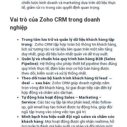
chiến lược kinh doanh và marketing dựa trên dữ liệu thực
tế, giảm rủi ro trong các quyết định quan trọng.
Vai trò của Zoho CRM trong doanh
nghiệp
Trung tâm lưu trữ và quản lý dữ liệu khách hàng tập
trung:
Zoho CRM tập hợp toàn bộ thông tin khách hàng,
lịch sử tương tác và tài liệu liên quan trên một nền tảng
duy nhất, giúp dữ liệu luôn nhất quán và dễ truy xuất.
Quản lý và chuẩn hóa quy trình bán hàng B2B (Sales
Pipeline):
Hệ thống cho phép thiết kế pipeline theo đúng
quy trình thực tế, đảm bảo mọi cơ hội bán hàng được
theo dõi, kiểm soát và xử lý thống nhất.
Theo dõi toàn bộ hành trình khách hàng từ lead →
deal → sau bán:
Zoho CRM giúp doanh nghiệp nắm
trọn vòng đời khách hàng, từ giai đoạn tiếp cận đến ký
hợp đồng và chăm sóc dài hạn.
Tự động hóa hoạt động Sales – Marketing –
Service:
Các tác vụ lặp lại như phân lead, nhắc follow-
up, gửi email hay tạo ticket được tự động hóa, giúp đội
ngũ tập trung vào công việc tạo giá trị.
Minh bạch hóa hiệu suất đội ngũ sales và chăm sóc
khách hàng:
Mọi hoạt động được ghi nhận realtime, hỗ
trợ quản lý đánh giá hiệu suất cá nhân và đội nhóm một