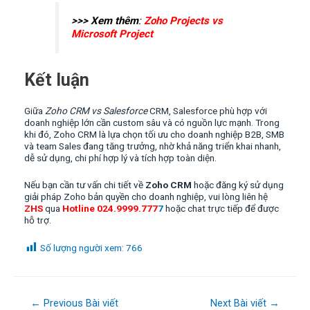
>>> Xem thêm
:
Zoho Projects vs
Microsoft Project
Kết luận
Giữa
Zoho CRM vs Salesforce
CRM, Salesforce phù hợp với
doanh nghiệp lớn cần custom sâu và có nguồn lực mạnh. Trong
khi đó, Zoho CRM là lựa chọn tối ưu cho doanh nghiệp B2B, SMB
và team Sales đang tăng trưởng, nhờ khả năng triển khai nhanh,
dễ sử dụng, chi phí hợp lý và tích hợp toàn diện.
Nếu bạn cần tư vấn chi tiết về
Zoho CRM
hoặc đăng ký sử dụng
giải pháp Zoho bản quyền cho doanh nghiệp, vui lòng liên hệ
ZHS
qua
Hotline 024.9999.777
7
hoặc chat trực tiếp để được
hỗ trợ.
Số lượng người xem:
766
Điều
←
Previous Bài viết
Next Bài viết
→
hướng