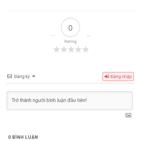
bài
viết
0
Rating
Đăng ký
Đăng nhập
0
BÌNH LUẬN