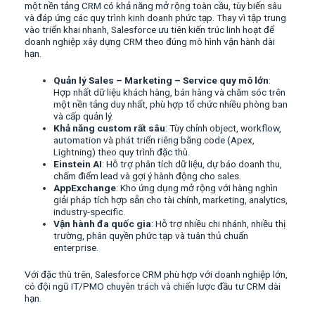
một nền tảng CRM có khả năng mở rộng toàn cầu, tùy biến sâu
và đáp ứng các quy trình kinh doanh phức tạp. Thay vì tập trung
vào triển khai nhanh, Salesforce ưu tiên kiến trúc linh hoạt để
doanh nghiệp xây dựng CRM theo đúng mô hình vận hành dài
hạn.
Quản lý Sales – Marketing – Service quy mô lớn
:
Hợp nhất dữ liệu khách hàng, bán hàng và chăm sóc trên
một nền tảng duy nhất, phù hợp tổ chức nhiều phòng ban
và cấp quản lý.
Khả năng custom rất sâu
: Tùy chỉnh object, workflow,
automation và phát triển riêng bằng code (Apex,
Lightning) theo quy trình đặc thù.
Einstein AI
: Hỗ trợ phân tích dữ liệu, dự báo doanh thu,
chấm điểm lead và gợi ý hành động cho sales.
AppExchange
: Kho ứng dụng mở rộng với hàng nghìn
giải pháp tích hợp sẵn cho tài chính, marketing, analytics,
industry-specific.
Vận hành đa quốc gia
: Hỗ trợ nhiều chi nhánh, nhiều thị
trường, phân quyền phức tạp và tuân thủ chuẩn
enterprise.
Với đặc thù trên, Salesforce CRM phù hợp với doanh nghiệp lớn,
có đội ngũ IT/PMO chuyên trách và chiến lược đầu tư CRM dài
hạn.