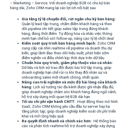
– Marketing – Service. Với doanh nghiệp B2B có chu kỳ bán
hàng dài, Zoho CRM mang lại các lợi ích nổi bật sau:
Gia tăng tỷ lệ chuyển đổi, rút ngắn chu kỳ bán hàng:
Quản lý lead tập trung, chấm điểm khách hàng và theo
dõi pipeline chi tiết giúp sales tập trung đúng khách
hàng, đúng thời điểm. Tự động hóa và nhắc việc thông
minh hạn chế bỏ sót follow-up, nâng cao tỷ lệ chốt deal.
Kiểm soát quy trình bán hàng minh bạch:
Zoho CRM
cung cấp cái nhìn realtime về pipeline và doanh thu dự
kiến, giúp lãnh đạo theo dõi hiệu suất, phát hiện sớm
điểm nghẽn và điều chỉnh kịp thời dựa trên dữ liệu.
Chuẩn hóa quy trình, giảm phụ thuộc vào cá nhân:
Dữ liệu và lịch sử trao đổi được lưu trữ tập trung, giúp
doanh nghiệp hạn chế rủi ro khi thay đổi nhân sự và
onboarding sales mới nhanh chóng, nhất quán.
Nâng cao trải nghiệm và mức độ hài lòng của khách
hàng:
Lịch sử tương tác đa kênh được ghi nhận đầy đủ,
giúp doanh nghiệp chăm sóc khách hàng đúng ngữ cảnh,
hỗ trợ xây dựng mối quan hệ B2B dài hạn.
Tối ưu chi phí vận hành CNTT:
Hoạt động theo mô hình
SaaS, Zoho CRM không yêu cầu đầu tư server hay hạ
tầng phức tạp, giúp doanh nghiệp kiểm soát chi phí triển
khai và mở rộng hiệu quả.
Ra quyết định nhanh và chính xác hơn:
Hệ thống báo
cáo và phân tích realtime hỗ trợ doanh nghiệp xây dựng