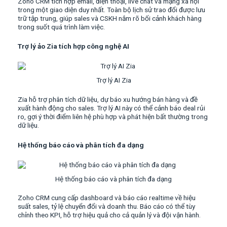
Zoho CRM tích hợp email, điện thoại, live chat và mạng xã hội
trong một giao diện duy nhất. Toàn bộ lịch sử trao đổi được lưu
trữ tập trung, giúp sales và CSKH nắm rõ bối cảnh khách hàng
trong suốt quá trình làm việc.
Trợ lý ảo Zia tích hợp công nghệ AI
Trợ lý AI Zia
Zia hỗ trợ phân tích dữ liệu, dự báo xu hướng bán hàng và đề
xuất hành động cho sales. Trợ lý AI này có thể cảnh báo deal rủi
ro, gợi ý thời điểm liên hệ phù hợp và phát hiện bất thường trong
dữ liệu.
Hệ thống báo cáo và phân tích đa dạng
Hệ thống báo cáo và phân tích đa dạng
Zoho CRM cung cấp dashboard và báo cáo realtime về hiệu
suất sales, tỷ lệ chuyển đổi và doanh thu. Báo cáo có thể tùy
chỉnh theo KPI, hỗ trợ hiệu quả cho cả quản lý và đội vận hành.