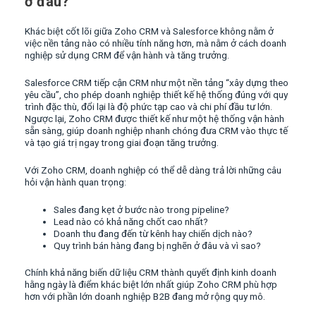
ở đâu?
Khác biệt cốt lõi giữa Zoho CRM và Salesforce không nằm ở
việc nền tảng nào có nhiều tính năng hơn, mà nằm ở cách doanh
nghiệp sử dụng CRM để vận hành và tăng trưởng.
Salesforce CRM tiếp cận CRM như một nền tảng “xây dựng theo
yêu cầu”, cho phép doanh nghiệp thiết kế hệ thống đúng với quy
trình đặc thù, đổi lại là độ phức tạp cao và chi phí đầu tư lớn.
Ngược lại, Zoho CRM được thiết kế như một hệ thống vận hành
sẵn sàng, giúp doanh nghiệp nhanh chóng đưa CRM vào thực tế
và tạo giá trị ngay trong giai đoạn tăng trưởng.
Với Zoho CRM, doanh nghiệp có thể dễ dàng trả lời những câu
hỏi vận hành quan trọng:
Sales đang kẹt ở bước nào trong pipeline?
Lead nào có khả năng chốt cao nhất?
Doanh thu đang đến từ kênh hay chiến dịch nào?
Quy trình bán hàng đang bị nghẽn ở đâu và vì sao?
Chính khả năng biến dữ liệu CRM thành quyết định kinh doanh
hằng ngày là điểm khác biệt lớn nhất giúp Zoho CRM phù hợp
hơn với phần lớn doanh nghiệp B2B đang mở rộng quy mô.