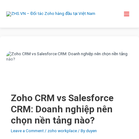
Skip
to
content
Main
Men
Zoho CRM vs Salesforce
CRM: Doanh nghiệp nên
chọn nền tảng nào?
Leave a Comment
/
zoho workplace
/ By
duyen