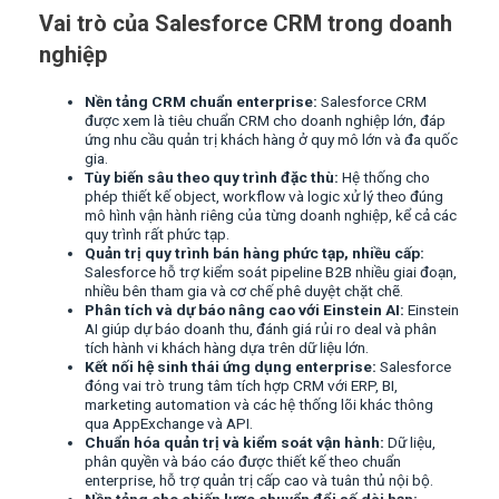
Vai trò của Salesforce CRM trong doanh
nghiệp
Nền tảng CRM chuẩn enterprise:
Salesforce CRM
được xem là tiêu chuẩn CRM cho doanh nghiệp lớn, đáp
ứng nhu cầu quản trị khách hàng ở quy mô lớn và đa quốc
gia.
Tùy biến sâu theo quy trình đặc thù:
Hệ thống cho
phép thiết kế object, workflow và logic xử lý theo đúng
mô hình vận hành riêng của từng doanh nghiệp, kể cả các
quy trình rất phức tạp.
Quản trị quy trình bán hàng phức tạp, nhiều cấp:
Salesforce hỗ trợ kiểm soát pipeline B2B nhiều giai đoạn,
nhiều bên tham gia và cơ chế phê duyệt chặt chẽ.
Phân tích và dự báo nâng cao với Einstein AI:
Einstein
AI giúp dự báo doanh thu, đánh giá rủi ro deal và phân
tích hành vi khách hàng dựa trên dữ liệu lớn.
Kết nối hệ sinh thái ứng dụng enterprise:
Salesforce
đóng vai trò trung tâm tích hợp CRM với ERP, BI,
marketing automation và các hệ thống lõi khác thông
qua AppExchange và API.
Chuẩn hóa quản trị và kiểm soát vận hành:
Dữ liệu,
phân quyền và báo cáo được thiết kế theo chuẩn
enterprise, hỗ trợ quản trị cấp cao và tuân thủ nội bộ.
Nền tảng cho chiến lược chuyển đổi số dài hạn: