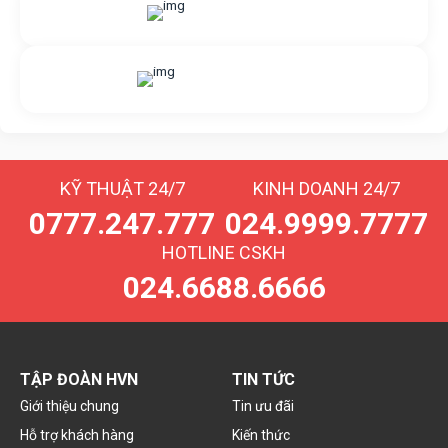
Gửi yêu cầu hỗ trợ
Gửi email
Nhắn tin với chúng tôi
Livechat
KỸ THUẬT 24/7
KINH DOANH 24/7
0777.247.777
024.9999.7777
HOTLINE CSKH
024.6688.6666
TẬP ĐOÀN HVN
TIN TỨC
Giới thiệu chung
Tin ưu đãi
Hỗ trợ khách hàng
Kiến thức