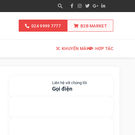
024 9999 7777
B2B MARKET
KHUYẾN MÃI
HỢP TÁC
Liên hệ với chúng tôi
Gọi điện
Gửi yêu cầu hỗ trợ
Gửi email
Nhắn tin với chúng tôi
Livechat