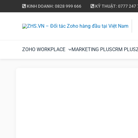
KINH DOANH: 0828 999 666
KỸ THUẬT: 0777 247 
ZOHO WORKPLACE
MARKETING PLUS
CRM PLUS